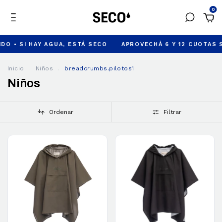
0
 • SI HAY AGUA, ESTÁ SECO
APROVECHÀ 6 Y 12 CUOTAS SIN
Inicio
.
Niños
.
breadcrumbs.pilotos1
Niños
Ordenar
Filtrar