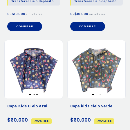
Transferencia o depósito
Transferencia o depósito
6
$10.000
6
$10.000
x
sin interés
x
sin interés
COMPRAR
COMPRAR
Capa Kids Cielo Azul
Capa kids cielo verde
$60.000
$60.000
-
25
%
OFF
-
25
%
OFF