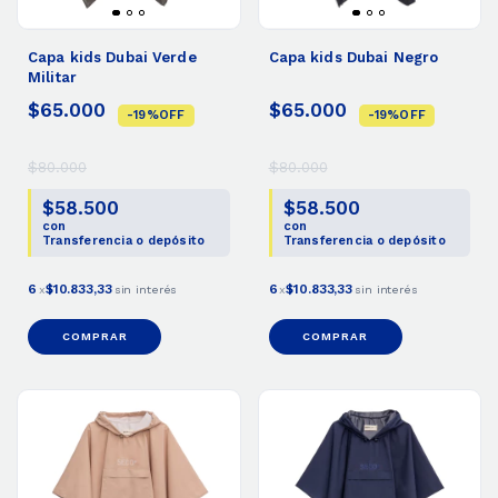
Capa kids Dubai Verde
Capa kids Dubai Negro
Militar
$65.000
$65.000
-
19
%
OFF
-
19
%
OFF
$80.000
$80.000
$58.500
$58.500
con
con
Transferencia o depósito
Transferencia o depósito
6
$10.833,33
6
$10.833,33
x
sin interés
x
sin interés
COMPRAR
COMPRAR