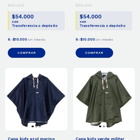
$80.000
$80.000
$54.000
$54.000
con
con
Transferencia o depósito
Transferencia o depósito
6
$10.000
6
$10.000
x
sin interés
x
sin interés
COMPRAR
COMPRAR
Capa kids azul marino
Capa kids verde militar