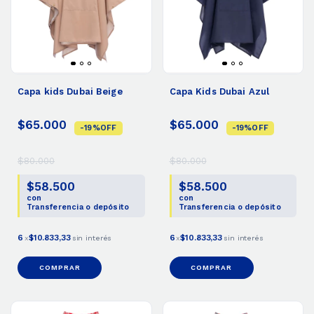
Capa kids Dubai Beige
Capa Kids Dubai Azul
$65.000
$65.000
-
19
%
OFF
-
19
%
OFF
$80.000
$80.000
$58.500
$58.500
con
con
Transferencia o depósito
Transferencia o depósito
6
$10.833,33
6
$10.833,33
x
sin interés
x
sin interés
COMPRAR
COMPRAR