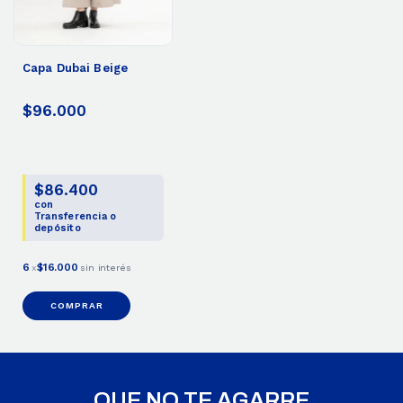
Capa Dubai Beige
$96.000
$86.400
con
Transferencia o
depósito
6
$16.000
x
sin interés
COMPRAR
QUE NO TE AGARRE