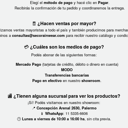
Elegí el
método de pago
y hacé clic en
Pagar
.
Recibirás la confirmación de tu pedido y coordinaremos la entrega.
🧾
¿Hacen ventas por mayor?
alizamos ventas mayoristas a todo el país y también producimos para merchan
binos a
consultas@secorainwear.com
para recibir nuestro catálogo y condic
💳
¿Cuáles son los medios de pago?
Podés abonar de las siguientes formas:
Mercado Pago
(tarjetas de crédito, débito o dinero en cuenta)
MODO
Transferencias bancarias
Pago en efectivo
en nuestro
showroom
.
🏬
¿Tienen alguna sucursal para ver los productos?
¡Sí! Podés visitarnos en nuestro showroom:
📍
Concepción Arenal 2630, Palermo
📱
WhatsApp
: 11 5335-6606
🕒
Lunes a viernes de 10:00 a 16:00 hs
, sin cita previa.