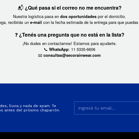
📬
¿Qué pasa si el correo no me encuentra?
Nuestra logística pasa en
dos oportunidades
por el domicilio.
ega, recibirás un
e-mail
con la fecha estimada de la entrega para que puedas 
❓
¿Tenés una pregunta que no está en la lista?
¡No dudes en contactarnos! Estamos para ayudarte.
WhatsApp
: 11 5335-6606
📞
consultas@secorainwear.com
📧
es, lluvia y nada de spam. Te
s antes del próximo chaparrón.