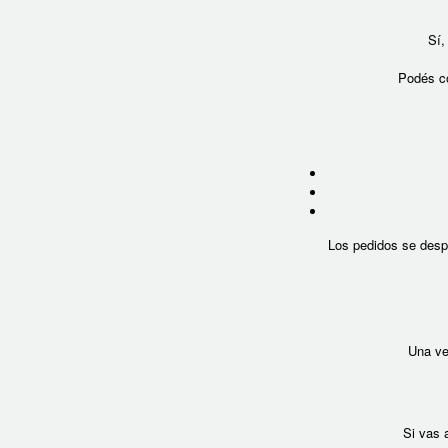
Sí,
Podés co
Los pedidos se des
Una ve
Si vas 