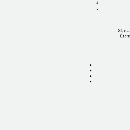
Sí, re
Escri