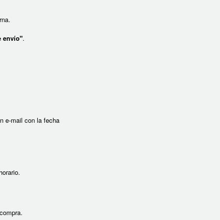
rna.
e envío"
.
n e-mail con la fecha
orario.
 compra.