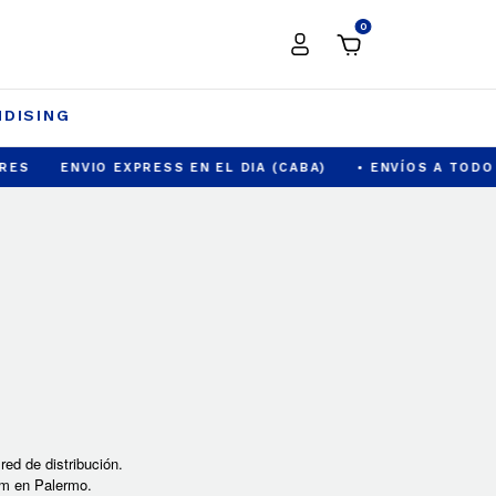
0
DISING
S
ENVIO EXPRESS EN EL DIA (CABA)
• ENVÍOS A TODO EL
red de distribución.
om en Palermo.