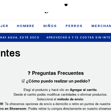
JER
HOMBRE
NIÑOS
PERROS
MERCHAN
AY AGUA, ESTÁ SECO
APROVECHÀ 6 Y 12 CUOTAS SIN INTERE
entes
❓
Preguntas Frecuentes
🛒
¿Cómo puedo realizar un pedido?
Elegí el producto y hacé clic en
Agregar al carrito
.
Desde el carrito podés modificar cantidades o eliminar productos.
Seleccioná el
método de envío
:
OW
: Te ofrecemos opciones de envío a domicilio o retiro en puntos de nuestra 
iro en Showroom
: Podés retirar tu compra directamente en nuestro showro