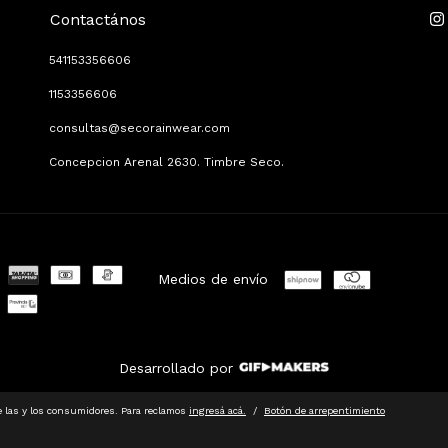
Contactános
541153356606
1153356606
consultas@secorainwear.com
Concepcion Arenal 2630. Timbre Seco.
Medios de envío
Desarrollado por
 las y los consumidores. Para reclamos
ingresá acá.
/
Botón de arrepentimiento