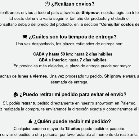
📦
¿Realizan envíos?
 realizamos envíos a todo el país a través de
Shipnow
, nuestra logística inte
El costo del envío varía según el tamaño del producto y el destino.
nsultarlo debajo del precio del producto, en la sección
"Consultar costos d
🚚
¿Cuáles son los tiempos de entrega?
Una vez despachado, los plazos estimados de entrega son:
CABA y hasta 50 km
: hasta
2 días hábiles
GBA e interior
: hasta
7 días hábiles
En provincias más alejadas, el plazo de entrega puede ser mayor.
pachan de
lunes a viernes
. Una vez procesado tu pedido,
Shipnow
enviará u
estimada de entrega.
🏠
¿Puedo retirar mi pedido para evitar el envío?
Sí, podés retirar tu pedido directamente en nuestro showroom en Palermo.
z realizada la compra, te enviaremos la dirección exacta y coordinaremos el h
👤
¿Quién puede recibir mi pedido?
Cualquier persona mayor de
18 años
puede recibir el paquete.
a enviar el pedido a otra persona, por favor aclaralo al momento de realizar la