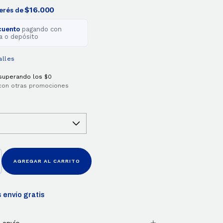
$16.000
terés de
cuento
pagando con
a o depósito
alles
superando los
$0
con otras promociones
 envío gratis