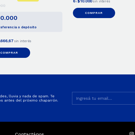
6
$10.000
x
sin interés
000
0.000
sferencia o depósito
.666,67
sin interés
COMPRAR
es, lluvia y nada de spam. Te
s antes del próximo chaparrón.
Contactános