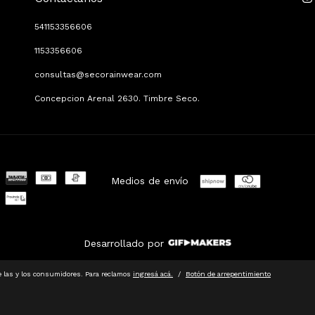
541153356606
1153356606
consultas@secorainwear.com
Concepcion Arenal 2630. Timbre Seco.
Medios de envío
Desarrollado por
 las y los consumidores. Para reclamos
ingresá acá.
/
Botón de arrepentimiento