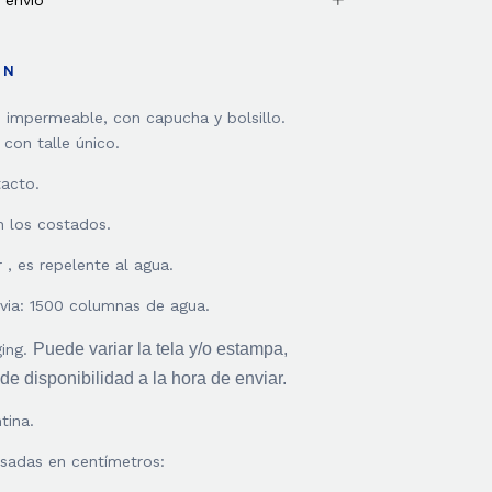
 envío
ÓN
, impermeable, con capucha y bolsillo.
con talle único.
tacto.
n los costados.
 , es repelente al agua.
uvia: 1500 columnas de agua.
Puede variar la tela y/o estampa,
ging.
e disponibilidad a la hora de enviar.
tina.
sadas en centímetros: