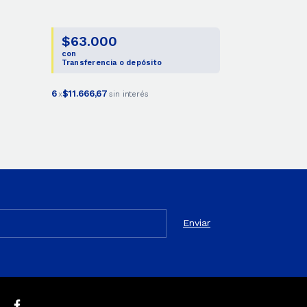
$63.000
con
Transferencia o depósito
6
$11.666,67
x
sin interés