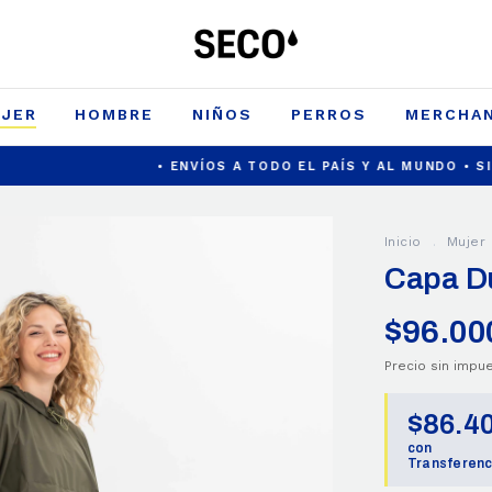
JER
HOMBRE
NIÑOS
PERROS
MERCHAN
• ENVÍOS A TODO EL PAÍS Y AL MUNDO • SI HAY AGUA
Inicio
.
Mujer
Capa Du
$96.00
Precio sin imp
$86.4
con
Transferenc