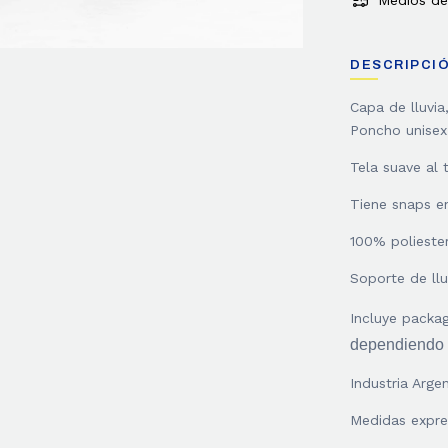
Medios de
DESCRIPCI
Capa de lluvia
Poncho unisex 
Tela suave al 
Tiene snaps e
100% poliester
Soporte de ll
Incluye packa
dependiendo d
Industria Argen
Medidas expre