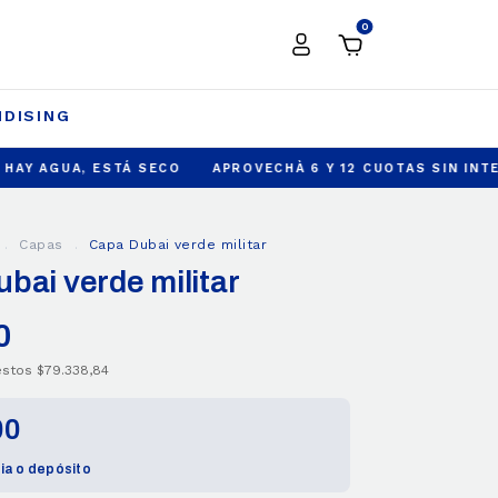
0
DISING
, ESTÁ SECO
APROVECHÀ 6 Y 12 CUOTAS SIN INTERES
EN
.
Capas
.
Capa Dubai verde militar
bai verde militar
0
uestos
$79.338,84
00
ia o depósito