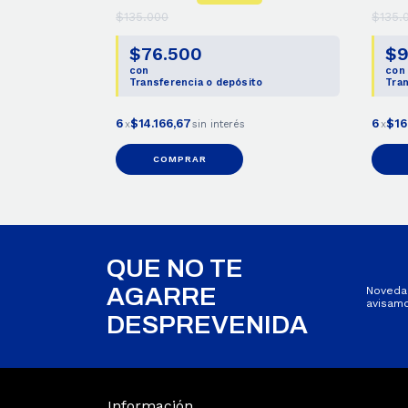
$135.000
$135.
$76.500
$9
con
con
Transferencia o depósito
Tran
6
$14.166,67
6
$16
x
sin interés
x
COMPRAR
QUE NO TE
AGARRE
Novedad
avisamo
DESPREVENIDA
Información