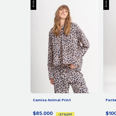
Camisa Animal Print
Panta
$85.000
$10
-
37
%
OFF