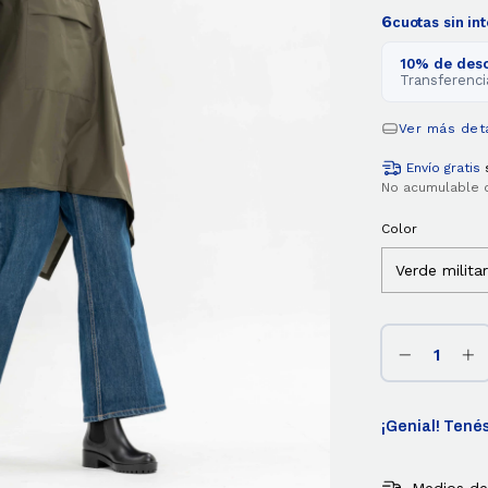
6
cuotas sin in
10% de des
Transferenci
Ver más det
Envío gratis
No acumulable 
Color
¡Genial! Tenés