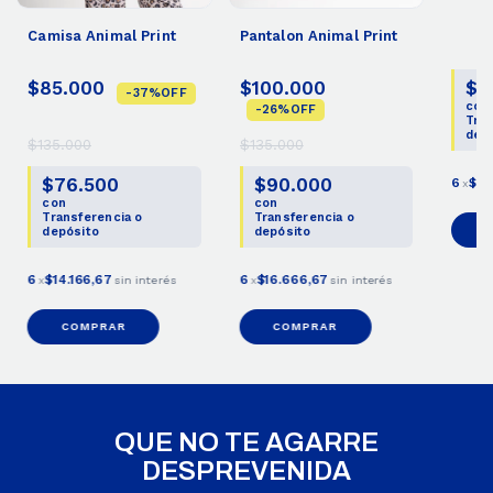
Camisa Animal Print
Pantalon Animal Print
$5
$85.000
$100.000
-
37
%
OFF
con
-
26
%
OFF
Tran
dep
$135.000
$135.000
$76.500
$90.000
6
$10
x
con
con
Transferencia o
Transferencia o
depósito
depósito
6
$14.166,67
6
$16.666,67
x
sin interés
x
sin interés
COMPRAR
COMPRAR
QUE NO TE AGARRE
DESPREVENIDA