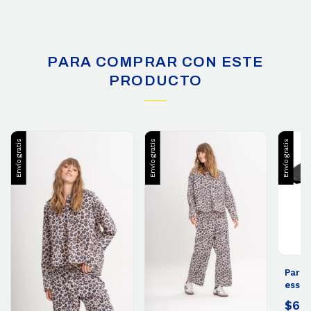
PARA COMPRAR CON ESTE
PRODUCTO
Envío gratis
Envío gratis
Envío gratis
Parag
essen
$60