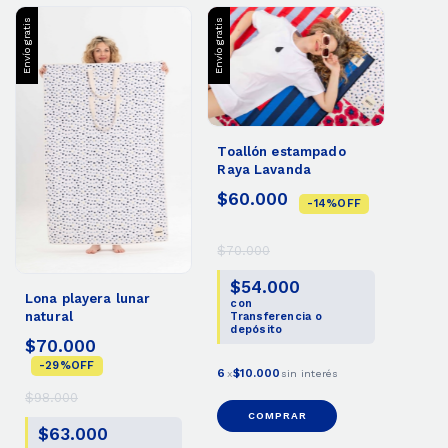
Envío gratis
Envío gratis
Toallón estampado
Raya Lavanda
$60.000
-
14
%
OFF
$70.000
$54.000
Lona playera lunar
con
natural
Transferencia o
depósito
$70.000
-
29
%
OFF
6
$10.000
x
sin interés
$98.000
COMPRAR
$63.000