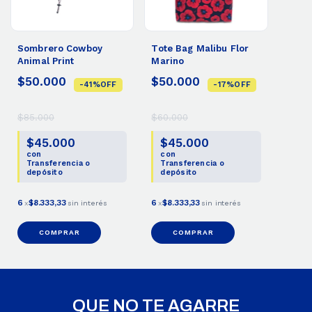
Sombrero Cowboy
Tote Bag Malibu Flor
Animal Print
Marino
$50.000
$50.000
-
41
%
OFF
-
17
%
OFF
$85.000
$60.000
$45.000
$45.000
con
con
Transferencia o
Transferencia o
depósito
depósito
6
$8.333,33
6
$8.333,33
x
sin interés
x
sin interés
COMPRAR
COMPRAR
QUE NO TE AGARRE