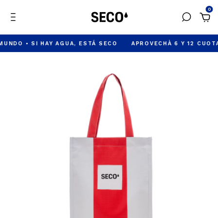
0
NDO • SI HAY AGUA, ESTÁ SECO
APROVECHÀ 6 Y 12 CUOTAS 