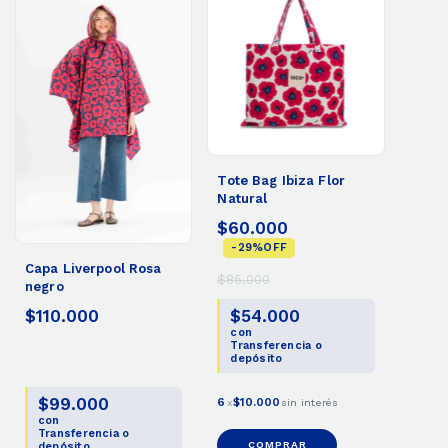
Tote Bag Ibiza Flor
Natural
$60.000
-
29
%
OFF
Capa Liverpool Rosa
$85.000
negro
$54.000
$110.000
con
Transferencia o
depósito
$99.000
6
$10.000
x
sin interés
con
Transferencia o
COMPRAR
depósito