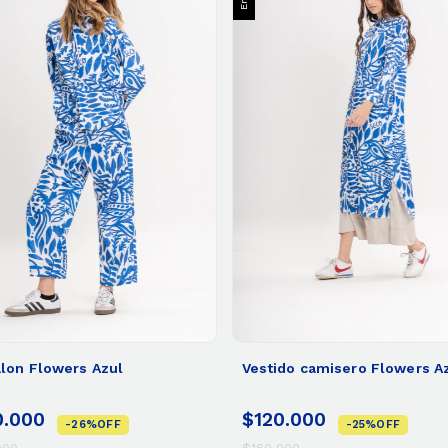
lon Flowers Azul
Vestido camisero Flowers A
0.000
$120.000
-
26
%
OFF
-
25
%
OFF