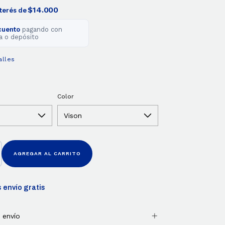
$14.000
nterés de
cuento
pagando con
a o depósito
alles
Color
 envío gratis
 envío