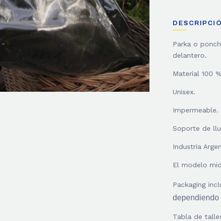
DESCRIPCI
Parka o poncho
delantero.
Material 100 %
Unisex.
Impermeable. I
Soporte de ll
Industria Argen
El modelo mide
Packaging incl
dependiendo d
Tabla de talle