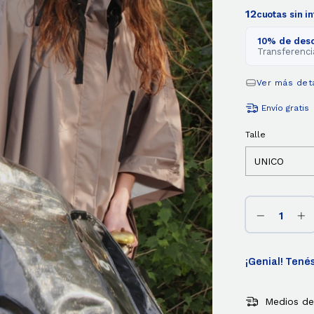
12
cuotas sin i
10% de des
Transferenci
Ver más det
Envío gratis
Talle
¡Genial! Tenés
Medios de