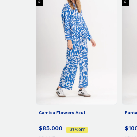
Camisa Flowers Azul
Panta
$85.000
$10
-
37
%
OFF