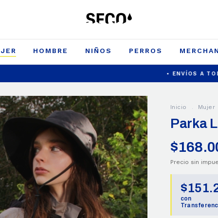
JER
HOMBRE
NIÑOS
PERROS
MERCHAN
• ENVÍOS A TODO EL PAÍS 
Inicio
.
Mujer
Parka 
$168.0
Precio sin imp
$151.
con
Transferenc