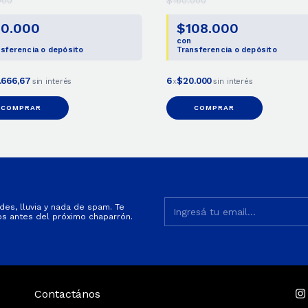
000
$160.000
0.000
$108.000
con
sferencia o depósito
Transferencia o depósito
.666,67
6
$20.000
sin interés
x
sin interés
COMPRAR
COMPRAR
es, lluvia y nada de spam. Te
s antes del próximo chaparrón.
Contactános