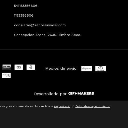
541153356606
1153356606
consultas@secorainwear.com
Concepcion Arenal 2630. Timbre Seco.
Medios de envío
Desarrollado por
 las y los consumidores. Para reclamos
ingresá acá.
/
Botón de arrepentimiento