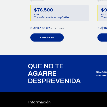
$135.000
$135.
$76.500
$9
con
con
Transferencia o depósito
Tran
6
$14.166,67
6
$16
x
sin interés
x
COMPRAR
QUE NO TE
AGARRE
Novedad
avisamo
DESPREVENIDA
Información