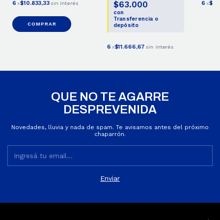
$63.000
6
$10.833,33
6
$10
x
sin interés
x
con
Transferencia o
COMPRAR
depósito
6
$11.666,67
x
sin interés
QUE NO TE AGARRE
DESPREVENIDA
Novedades, lluvia y nada de spam. Te avisamos antes del próximo
chaparrón.