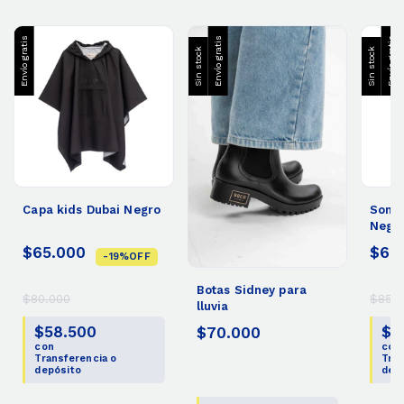
Envío gratis
Envío gratis
Envío gratis
Sin stock
Sin stock
Capa kids Dubai Negro
Somb
Negr
$65.000
$60
-
19
%
OFF
Botas Sidney para
$80.000
$85.0
lluvia
$58.500
$5
$70.000
con
con
Transferencia o
Tran
depósito
dep