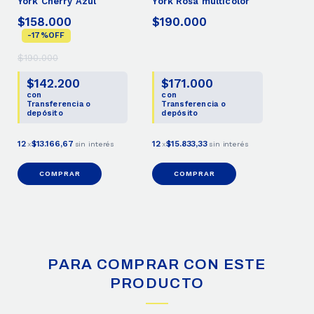
York Cherry Azul
York Rosa multicolor
$158.000
$190.000
-
17
%
OFF
$190.000
$142.200
$171.000
con
con
Transferencia o
Transferencia o
depósito
depósito
12
$13.166,67
12
$15.833,33
x
sin interés
x
sin interés
COMPRAR
COMPRAR
PARA COMPRAR CON ESTE
PRODUCTO