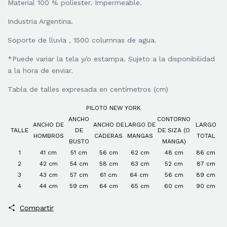
Material 100 % poliester. Impermeable.
Industria Argentina.
Soporte de lluvia , 1500 columnas de agua.
*Puede variar la tela y/o estampa. Sujeto a la disponibilidad
a la hora de enviar.
Tabla de talles expresada en centímetros (cm)
PILOTO NEW YORK
ANCHO
CONTORNO
ANCHO DE
ANCHO DE
LARGO DE
LARGO
TALLE
DE
DE SIZA (O
HOMBROS
CADERAS
MANGAS
TOTAL
BUSTO
MANGA)
1
41 cm
51 cm
56 cm
62 cm
48 cm
86 cm
2
42 cm
54 cm
58 cm
63 cm
52 cm
87 cm
3
43 cm
57 cm
61 cm
64 cm
56 cm
89 cm
4
44 cm
59 cm
64 cm
65 cm
60 cm
90 cm
Compartir