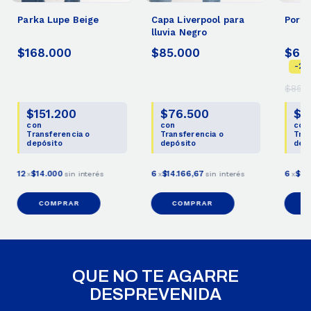
Parka Lupe Beige
Capa Liverpool para
Porta
lluvia Negro
$168.000
$85.000
$65
-
24
$85.0
$151.200
$76.500
$5
con
con
con
Transferencia o
Transferencia o
Tran
depósito
depósito
dep
12
$14.000
6
$14.166,67
6
$10
x
sin interés
x
sin interés
x
COMPRAR
COMPRAR
QUE NO TE AGARRE
DESPREVENIDA