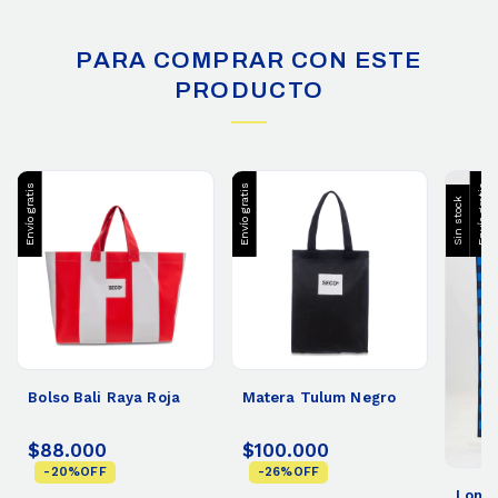
PARA COMPRAR CON ESTE
PRODUCTO
Envío gratis
Envío gratis
Envío gratis
Sin stock
Bolso Bali Raya Roja
Matera Tulum Negro
$88.000
$100.000
-
20
%
OFF
-
26
%
OFF
Lona 