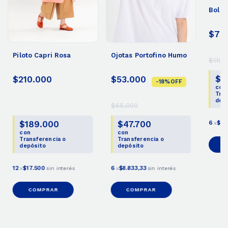
Bolso
$70
Piloto Capri Rosa
Ojotas Portofino Humo
$110.
$6
$210.000
$53.000
-
18
%
OFF
con
Tran
dep
$65.000
$189.000
$47.700
6
$11
x
con
con
Transferencia o
Transferencia o
depósito
depósito
12
$17.500
6
$8.833,33
x
sin interés
x
sin interés
COMPRAR
COMPRAR