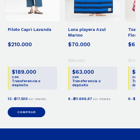
Piloto Capri Lavanda
Lona playera Azul
Toall
Marino
Flor 
$210.000
$70.000
$60
$98.000
$70.0
$189.000
$63.000
$5
con
con
con
Transferencia o
Transferencia o
Tran
depósito
depósito
dep
12
$17.500
6
$11.666,67
6
$10
x
sin interés
x
sin interés
x
COMPRAR