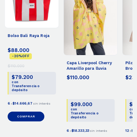
Bolso Bali Raya Roja
$88.000
-
20
%
OFF
Capa Liverpool Cherry
Pilot
$110.000
Amarillo para lluvia
Brook
$79.200
$110.000
$23
con
Transferencia o
depósito
$99.000
$2
6
$14.666,67
x
sin interés
con
con
Transferencia o
Tran
COMPRAR
depósito
dep
6
$18.333,33
12
$19
x
sin interés
x