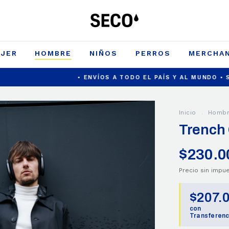
JER
HOMBRE
NIÑOS
PERROS
MERCHAN
• ENVÍOS A TODO EL PAÍS Y AL MUNDO • SI HAY AGUA,
Inicio
.
Homb
Trench
$230.0
Precio sin imp
$207.
con
Transferenc