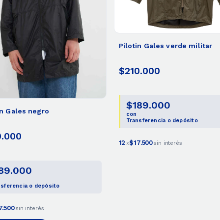
Pilotin Gales verde militar
$210.000
$189.000
in Gales negro
con
Transferencia o depósito
0.000
12
$17.500
x
sin interés
89.000
sferencia o depósito
7.500
sin interés