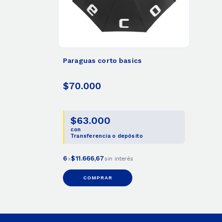
Paraguas corto basics
$70.000
$63.000
con
Transferencia o depósito
6
$11.666,67
x
sin interés
COMPRAR