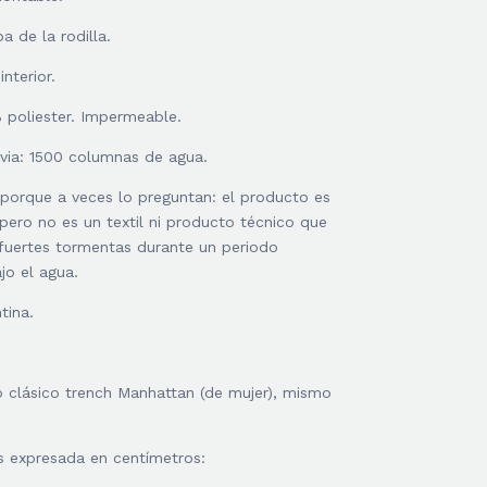
a de la rodilla.
nterior.
 poliester. Impermeable.
uvia: 1500 columnas de agua.
porque a veces lo preguntan: el producto es
ero no es un textil ni producto técnico que
 fuertes tormentas durante un periodo
jo el agua.
tina.
o clásico trench Manhattan (de mujer), mismo
s expresada en centímetros: