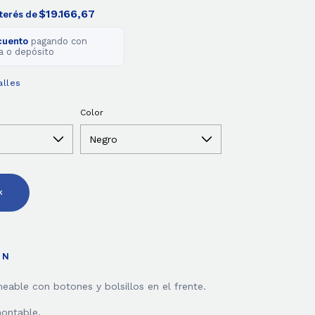
$19.166,67
nterés de
cuento
pagando con
a o depósito
alles
Color
ÓN
able con botones y bolsillos en el frente.
ontable.