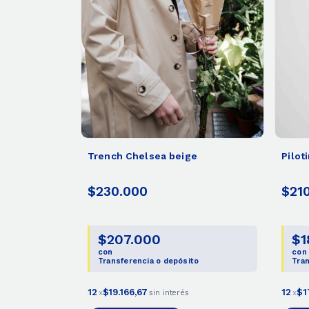
Trench Chelsea beige
Pilot
$230.000
$21
$207.000
$1
con
con
Transferencia o depósito
Tran
12
$19.166,67
12
$1
x
sin interés
x