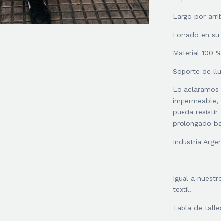
Largo por arrib
Forrado en su i
Material 100 %
Soporte de ll
Lo aclaramos 
impermeable, p
pueda resistir
prolongado ba
Industria Argen
Igual a nuestr
textil.
Tabla de talle