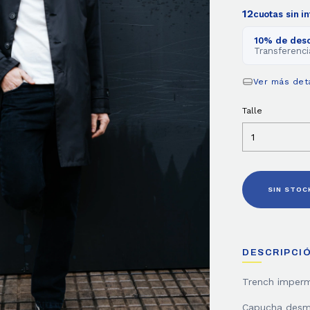
12
cuotas sin i
10% de des
Transferenci
Ver más det
Talle
DESCRIPCI
Trench imperme
Capucha desm