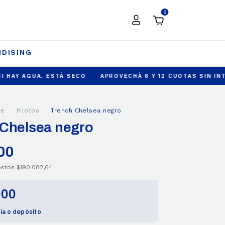
0
DISING
 ESTÁ SECO
APROVECHÀ 6 Y 12 CUOTAS SIN INTERES
ENV
re
.
Pilotos
.
Trench Chelsea negro
 Chelsea negro
00
uestos
$190.082,64
000
ia o depósito