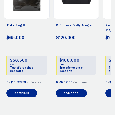
Tote Bag Hot
Riñonera Dolly Negro
Reme
Mejor
$65.000
$120.000
$28
$58.500
$108.000
$2
con
con
con
Transferencia o
Transferencia o
Tran
depósito
depósito
dep
6
$10.833,33
6
$20.000
6
$4.
x
sin interés
x
sin interés
x
COMPRAR
COMPRAR