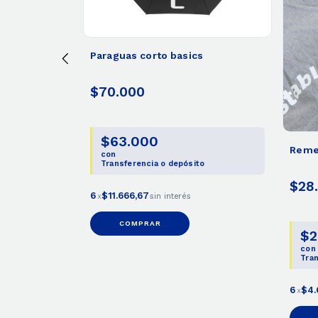
Paraguas corto basics
$70.000
$63.000
Remer
con
to
Transferencia o depósito
$28
6
$11.666,67
x
sin interés
COMPRAR
$2
con
Tran
6
$4.
x