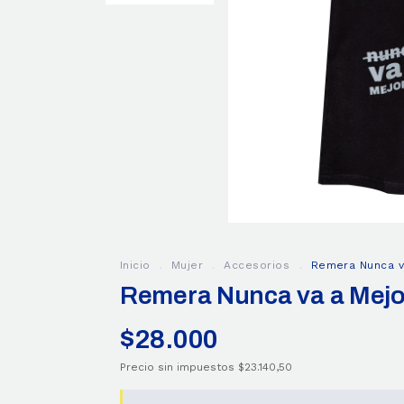
Inicio
.
Mujer
.
Accesorios
.
Remera Nunca v
Remera Nunca va a Mejo
$28.000
Precio sin impuestos
$23.140,50