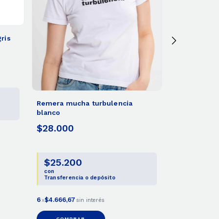
ris
Remera clim
$28.000
$25.20
Remera mucha turbulencia
con
blanco
Transferenci
$28.000
6
$4.666,67
x
s
COMPRA
$25.200
con
Transferencia o depósito
6
$4.666,67
x
sin interés
COMPRAR