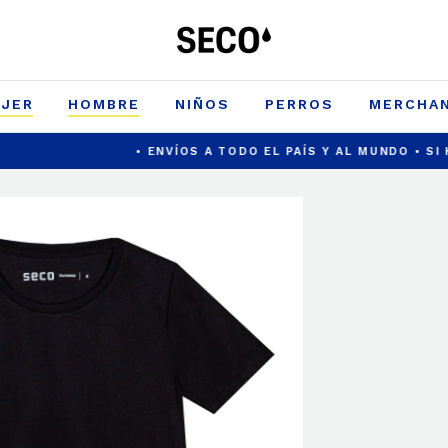
JER
HOMBRE
NIÑOS
PERROS
MERCHAN
• ENVÍOS A TODO EL PAÍS Y AL MUNDO • SI HAY AGUA, E