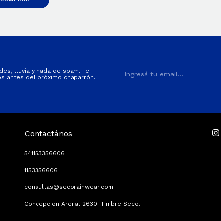
es, lluvia y nada de spam. Te
s antes del próximo chaparrón.
Contactános
541153356606
1153356606
consultas@secorainwear.com
Concepcion Arenal 2630. Timbre Seco.